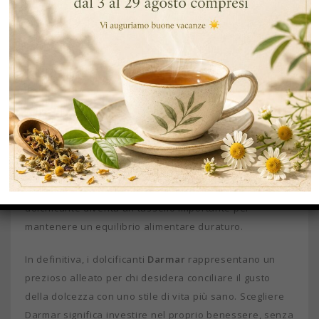
dover rinunciare alla dolcezza.
Perchè scegliere di usare i dolcificanti
Grazie alla loro versatilità, i dolcificanti
Darmar
possono essere utilizzati per addolcire tè, caffè,
frullati, yogurt, prodotti da forno e preparazioni a
freddo. Ciò consente di adattare la dolcezza alle
proprie preferenze, regolando la quantità in base al
risultato desiderato e riducendo il consumo di zuccheri
raffinati. In un mondo in cui l’attenzione alla salute e al
benessere è sempre più centrale, la scelta di un buon
dolcificante diventa un tassello importante per
mantenere un equilibrio alimentare duraturo.
In definitiva, i dolcificanti
Darmar
rappresentano un
prezioso alleato per chi desidera conciliare il gusto
della dolcezza con uno stile di vita più sano. Scegliere
Darmar significa investire nel proprio benessere, senza