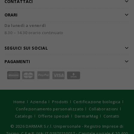
CONTATTACI
ORARI
Da lunedì a venerdì
8.30 – 14.30 orario continuato
SEGUICI SUI SOCIAL
PAGAMENTI
Home
Azienda
Prodotti
Certificazione biologica
Confezionamento personalizzato
Collaborazioni
Catalogo
Offerte speciali
DarmarMag
Contatti
© 2026
DARMAR S.r.l. Unipersonale - Registro Imprese di
Torino, C.F e P. IVA: IT 01970210017 - Capitale sociale € 10.400