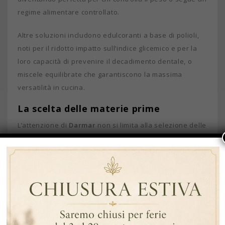
regime alimentare controllato.
Altre soluzioni includono edulcoranti a base di polioli,
noti per il ridotto impatto sull’indice glicemico e per la
loro capacità di prevenire il decadimento dentale, o
miscele equilibrate che garantiscono la massima
versatilità in cucina.
La scelta delle materie prime
L’attenzione di
Darmar
non si limita alla selezione delle
materie prime, ma si estende ai rigorosi controlli di
qualità e al rispetto delle normative vigenti. Acquistare
dolcificanti Darmar significa avere la certezza di un
prodotto sicuro, affidabile e conforme alle linee guida
internazionali. Questo approccio consapevole permette
di utilizzare i dolcificanti con tranquillità,
sperimentando nuove ricette, bevande e dessert senza