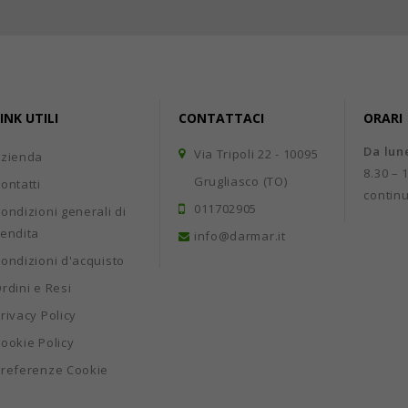
INK UTILI
CONTATTACI
ORARI
Da lun
Via Tripoli 22 - 10095
Azienda
8.30 – 
Grugliasco (TO)
ontatti
contin
011702905
ondizioni generali di
endita
info@darmar.it
ondizioni d'acquisto
rdini e Resi
rivacy Policy
ookie Policy
referenze Cookie