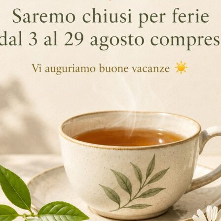
FIERA HOST 2025 MILANO
… Continua a leggere
,
By InnoDar
News
Fiera Host