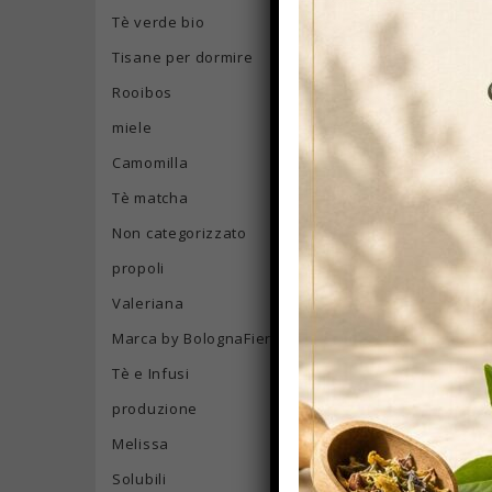
Tè verde bio
Tisane per dormire
Rooibos
miele
Camomilla
Tè matcha
Non categorizzato
propoli
Valeriana
OTT
09
Marca by BolognaFiere
Tè e Infusi
produzione
Melissa
Solubili