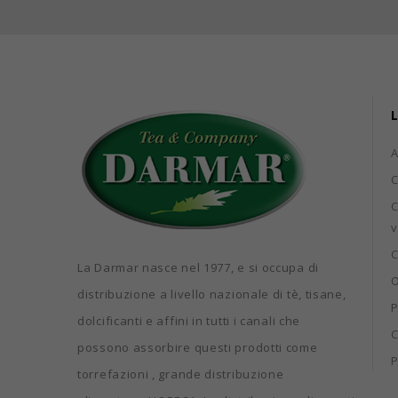
L
C
C
v
C
La Darmar nasce nel 1977, e si occupa di
O
distribuzione a livello nazionale di tè, tisane,
P
dolcificanti e affini in tutti i canali che
C
possono assorbire questi prodotti come
P
torrefazioni , grande distribuzione