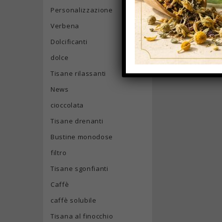
Personalizzazione
Verbena
Dolcificanti
dolce
Tisane rilassanti
News
cioccolata
Tisane drenanti
Bustine monodose
filtro
Tisane sgonfianti
Caffè
caffè solubile
Tisana al finocchio