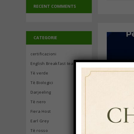
RECENT COMMENTS
CATEGORIE
certificazioni
English Breakfast tea
Tè verde
Tè Biologici
Darjeeling
Tè nero
Fiera Host
Earl Grey
Tè rosso