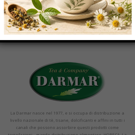
commodo. Fusce ut molestie turpis. Suspendisse
aliquet sed massa in vulputate. Quisque gravida
suscipit tincidunt.
La Darmar nasce nel 1977, e si occupa di distribuzione a
livello nazionale di tè, tisane, dolcificanti e affini in tutti i
canali che possono assorbire questi prodotti come
torrefazioni , grande distribuzione alimentare, HORECA. La