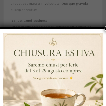
aliquet sed massa in vulputate. Quisque gravida
suscipit tincidunt.
It’s Just Good Business
Lorem ipsum dolor sit amet, consectetur adipiscing
elit. Morbi accumsan turpis posuere cursus ultricies.
Ut nunc justo, faucibus eget elit quis, vehicula
rhoncus nulla. Phasellus convallis sem nec facilisis
commodo. Fusce ut molestie turpis. Suspendisse
aliquet sed massa in vulputate. Quisque gravida
suscipit tincidunt.
Easy Terms of Service and Privacy Policy for Your
Site
Lorem ipsum dolor sit amet, consectetur adipiscing
elit. Morbi accumsan turpis posuere cursus ultricies.
Ut nunc justo, faucibus eget elit quis, vehicula
rhoncus nulla. Phasellus convallis sem nec facilisis