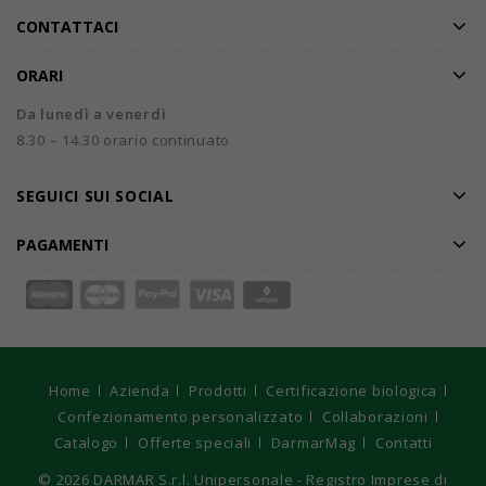
CONTATTACI
ORARI
Da lunedì a venerdì
8.30 – 14.30 orario continuato
SEGUICI SUI SOCIAL
PAGAMENTI
Home
Azienda
Prodotti
Certificazione biologica
Confezionamento personalizzato
Collaborazioni
Catalogo
Offerte speciali
DarmarMag
Contatti
© 2026
DARMAR S.r.l. Unipersonale - Registro Imprese di