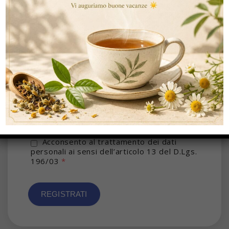
Provincia
C.A.P.
Acconsento al trattamento dei dati
personali ai sensi dell’articolo 13 del D.Lgs.
196/03
*
REGISTRATI