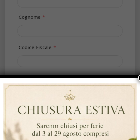
Cognome
*
Codice Fiscale
*
Via e numero civico
Stato
Città