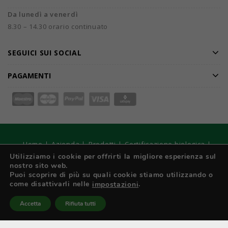
Da lunedì a venerdì
8.30 – 14.30 orario continuato
SEGUICI SUI SOCIAL
PAGAMENTI
Home
Azienda
Prodotti
Certificazione biologica
Confezionamento personalizzato
Collaborazioni
Utilizziamo i cookie per offrirti la migliore esperienza sul
nostro sito web.
Catalogo
Offerte speciali
DarmarMag
Contatti
Puoi scoprire di più su quali cookie stiamo utilizzando o
come disattivarli nelle
.
impostazioni
© 2026
DARMAR S.r.l. Unipersonale - Registro Imprese di
Torino, C.F e P. IVA: IT 01970210017 - Capitale sociale € 10.400
Accetta
Rifiuta tutti
interamente versato. Strategie Digitali Innovea