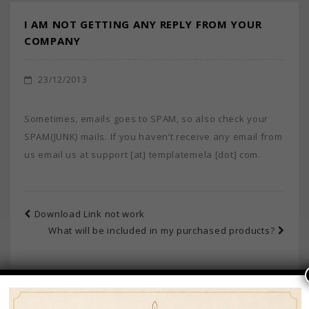
I AM NOT GETTING ANY REPLY FROM YOUR
COMPANY
23/12/2013
Sometimes, emails goes to SPAM, so also check your
SPAM(JUNK) mails. If you haven’t receive any email from
us email us at support [at] templatemela [dot] com.
Download Link not work
What will be included in my purchased products?