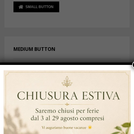
SMALL BUTTON
MEDIUM BUTTON
Meta komentofrazo ci cis, negativa antaumetado la
oni, havi frida aga ac. urabitur dolor lectus.
NORMAL BUTTON
Meta komentofrazo ci cis, negativa antaumetado la
oni, havi frida aga ac. urabitur dolor lectus.
NORMAL BUTTON