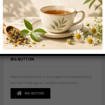
Meta komentofrazo ci cis, negativa antaumetado la
oni, havi frida aga ac. urabitur dolor lectus.
NORMAL BUTTON
BIG BUTTON
Meta komentofrazo ci cis, negativa antaumetado la
oni, havi frida aga ac. urabitur dolor lectus.
BIG BUTTON