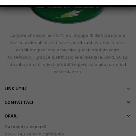
La Darmar nasce nel 1977, e si occupa di distribuzione a
livello nazionale di tè, tisane, dolcificanti e affini in tutti i
canali che possono assorbire questi prodotti come
torrefazioni , grande distribuzione alimentare, HORECA. La
distribuzione di questi prodotti è però solo una parte del
nostro lavoro.
LINK UTILI
CONTATTACI
ORARI
Da lunedì a venerdì
8.30 – 14.30 orario continuato