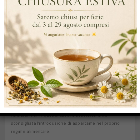
Dolcificante aspartame: perché non
conviene utilizzarlo?
Da una parte, il dolcificante può essere assunto,
sebbene in dosi minime. La dose è stata fissata a un
massimo di 40 mg al giorno per kg di peso corporeo. Se
superiamo la dose consentita, potremmo arrecare
numerosi problemi al nostro organismo, perché
introdurremmo la tossicità del metabolita
dell’aspartame metanolo.
C’è qualcuno che non può metabolizzare l’aspartame?
Sì, ovvero chi è affetto da una malattia genetica che
non consente al metabolismo di elaborar la
fenilalanina. In questo caso, è assolutamente
sconsigliata l’introduzione di aspartame nel proprio
regime alimentare.