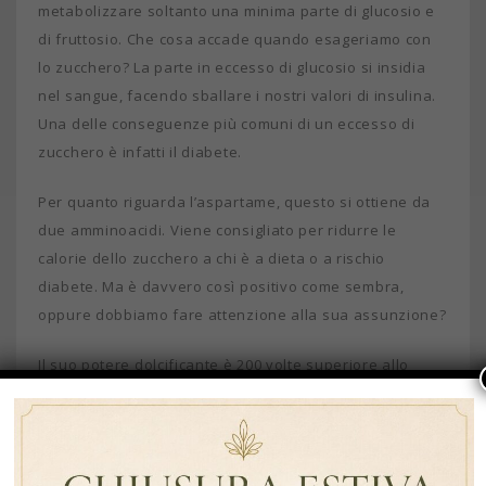
metabolizzare soltanto una minima parte di glucosio e
di fruttosio. Che cosa accade quando esageriamo con
lo zucchero? La parte in eccesso di glucosio si insidia
nel sangue, facendo sballare i nostri valori di insulina.
Una delle conseguenze più comuni di un eccesso di
zucchero è infatti il diabete.
Per quanto riguarda l’aspartame, questo si ottiene da
due amminoacidi. Viene consigliato per ridurre le
calorie dello zucchero a chi è a dieta o a rischio
diabete. Ma è davvero così positivo come sembra,
oppure dobbiamo fare attenzione alla sua assunzione?
Il suo potere dolcificante è 200 volte superiore allo
zucchero. Tuttavia, almeno nella Comunità Europea,
non si può utilizzare l’aspartame in dosi maggiori delle
consentite, soprattutto per la produzione di bibite,
succhi e prodotti da forno.