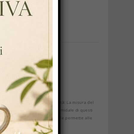
o nei filtri tradizionali ). Qualità: La misura del
. Forma piramidale: la forma piramidale di questi
e dimensione del filtro piramidale permette alle