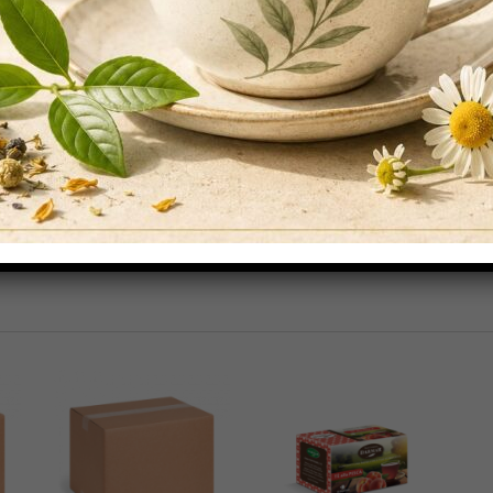
nfusi:
zione e poi lasciare la bustina in infusione 3 – 5 minuti
ciare la bustina in infusione 2 – 3 minuti
ione e lasciare in infusione 4 – 7 minuti