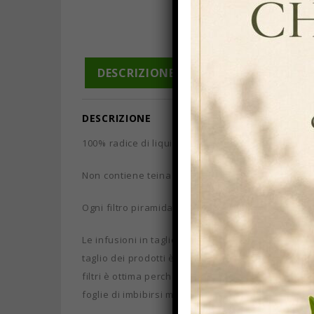
DESCRIZIONE
INFORMAZIONI A
DESCRIZIONE
100% radice di liquirizia pura permette di otten
Non contiene teina.
Ogni filtro piramidale è protetto ermeticamente i
Le infusioni in taglio piramidale hanno notevoli vant
taglio dei prodotti è maggiore di quella dei filtri
filtri è ottima perchè durante l’infusione, le pia
foglie di imbibirsi meglio e di allargarsi totalment