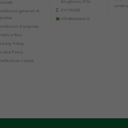
Grugliasco (TO)
ontatti
contin
011702905
ondizioni generali di
endita
info@darmar.it
ondizioni d'acquisto
rdini e Resi
rivacy Policy
ookie Policy
referenze Cookie