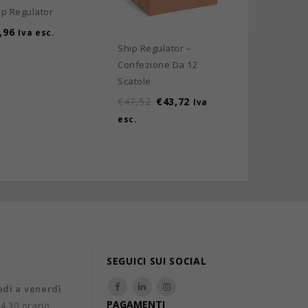
ip Regulator
,96
Iva esc.
Ship Regulator –
Ship Breathe
Confezione Da 12
Confezione D
Scatole
Scatole
€
47,52
€
43,72
€
40,92
€
37
Iva
esc.
esc.
SEGUICI SUI SOCIAL
edì a venerdì
PAGAMENTI
14.30 orario