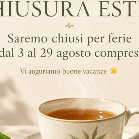
GGIUNTIVE
ere una bevanda con aroma e colore più intensi.
n busta singola.
aggi rispetto alle infusioni in taglio fanning (tipo di taglio utilizzat
 tradizionali e pertanto si tratta di un prodotto di qualità superiore
nte emanano tutto il loro colore, sapore e aroma. Inoltre la maggior
e.