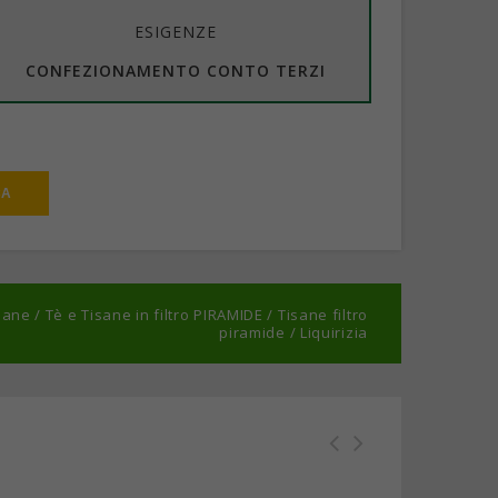
ESIGENZE
CONFEZIONAMENTO CONTO TERZI
isane
/
Tè e Tisane in filtro PIRAMIDE
/
Tisane filtro
piramide
/
Liquirizia
Liquirizia - Confezione da 12
BIO - Scatola 15 filtri
scatole
piramidi Tè Verde Matcha -