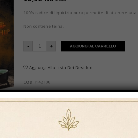
100% radice di liquirizia pura permette di ottenere un
Non contiene teina.
-
+
AGGIUNGI AL CARRELLO
Aggiungi Alla Lista Dei Desideri
COD:
PI42108
Categorie:
Novità
,
Tè e tisane
,
Tè e Tisane in filtro PI
Brand:
Ship