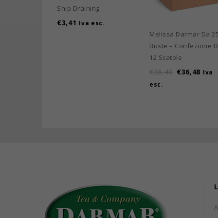
Ship Draining
€
3,41
Iva esc.
Melissa Darmar Da 2
Buste – Confezione 
12 Scatole
€
38,40
€
36,48
Iva
esc.
L