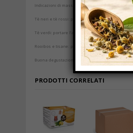
Indicazioni di massima su come preparare tè ed i
Tè neri e tè rossi: portare l’acqua quasi ad ebolli
Tè verdi: portare l’acqua a circa 80 gradi e poi las
Rooibos e tisane: portare l’acqua quasi ad ebolliz
Buona degustazione!
PRODOTTI CORRELATI