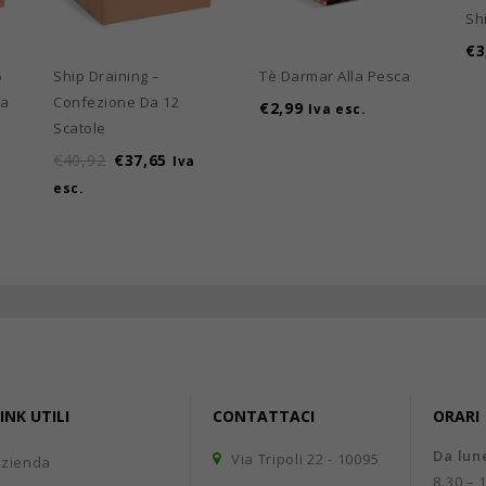
Sh
€
3
5
Ship Draining –
Tè Darmar Alla Pesca
Da
Confezione Da 12
€
2,99
Iva esc.
Scatole
€
40,92
€
37,65
Iva
esc.
INK UTILI
CONTATTACI
ORARI
Da lun
Via Tripoli 22 - 10095
Azienda
8.30 – 