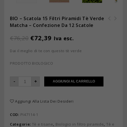
BIO – Scatola 15 Filtri Piramidi Tè Verde
Matcha – Confezione Da 12 Scatole
BIO - Scatola 15 filtri
piramidi Tè Verde Matcha
€
72,39
€
76,20
Iva esc.
Dai il meglio di te con questo tè verde
PRODOTTO BIOLOGICO
-
+
AGGIUNGI AL CARRELLO
Aggiungi Alla Lista Dei Desideri
COD:
PI47114-1
Categorie:
Tè e tisane
,
Biologici in filtro piramide
,
Tè e