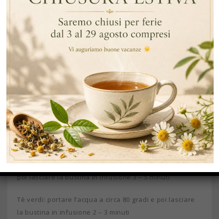
rispetto alle infusioni in taglio fanning (tipo di taglio
utilizzato nei filtri tradizionali ). Qualità: La misura del
taglio dei prodotti è maggiore di quella dei filtri
tradizionali e pertanto si tratta di un prodotto di qualità
superiore. Forma piramidale: la forma piramidale di
questi filtri è ottima perchè durante l’infusione, le
piante emanano tutto il loro colore, sapore e aroma.
Inoltre la maggiore dimensione del filtro piramidale
permette alle foglie di imbibirsi meglio e di allargarsi
totalmente.
Indicazioni di massima su come preparare tè ed infusi:
Tè neri e tè rossi: portare l’acqua quasi ad ebollizione e
poi lasciare la bustina in infusione 3 – 5 minuti
Tè verdi: portare l’acqua a circa 80 gradi e poi lasciare
la bustina in infusione 2 – 3 minuti