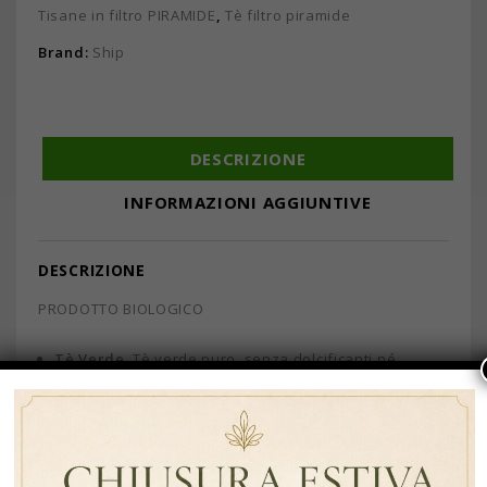
Tisane in filtro PIRAMIDE
,
Tè filtro piramide
Brand:
Ship
DESCRIZIONE
INFORMAZIONI AGGIUNTIVE
DESCRIZIONE
PRODOTTO BIOLOGICO
Tè Verde
. Tè verde puro, senza dolcificanti né
additivi. Tutti i tè della
Camellia Sinensis
sono ricchi di
polifenoli che sono un tipo di antiossidante.
Le infusioni in taglio piramidale hanno notevoli vantaggi