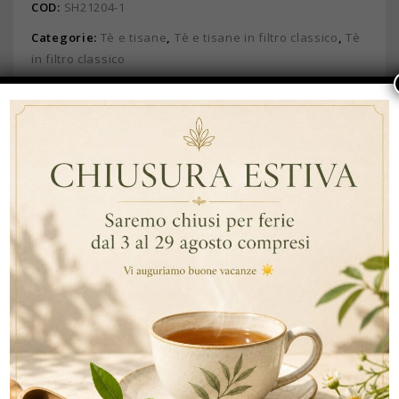
COD:
SH21204-1
Categorie:
Tè e tisane
,
Tè e tisane in filtro classico
,
Tè
in filtro classico
Brand:
Ship
DESCRIZIONE
INFORMAZIONI AGGIUNTIVE
DESCRIZIONE