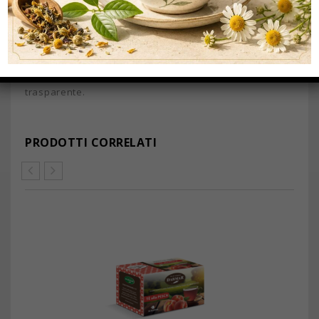
VANIGLIA, scatole da 25 filtri busta in polipropilene
trasparente.
PRODOTTI CORRELATI