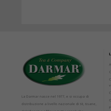
L
C
C
v
C
La Darmar nasce nel 1977, e si occupa di
O
distribuzione a livello nazionale di tè, tisane,
P