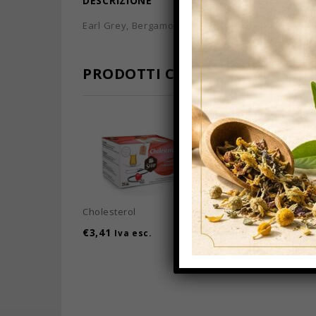
DESCRIZIONE
Earl Grey, Bergamotto, 25 filtri in bustine ermeti
PRODOTTI CORRELATI
Cholesterol
Ship Erbe Naturali
€
3,41
€
3,41
Iva esc.
Iva esc.