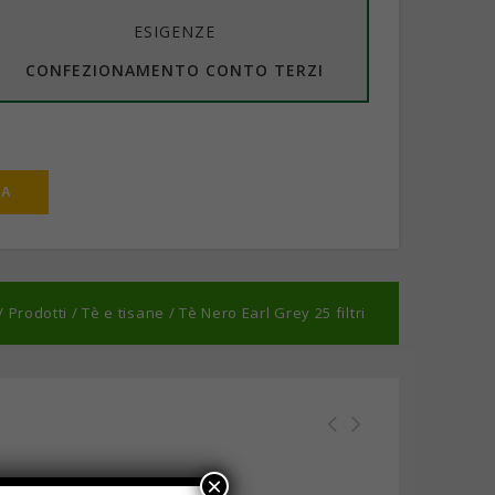
ESIGENZE
CONFEZIONAMENTO CONTO TERZI
/
Prodotti
/
Tè e tisane
/
Tè Nero Earl Grey 25 filtri
Tè Nero Earl Grey 25 filtri -
Tè alla Vaniglia 25 filtri -
×
Confezione da 10 scatole
Confezione da 10 scatole