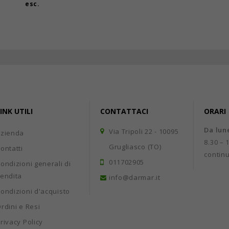
esc.
INK UTILI
CONTATTACI
ORARI
Da lun
Via Tripoli 22 - 10095
Azienda
8.30 – 
Grugliasco (TO)
ontatti
contin
011702905
ondizioni generali di
endita
info@darmar.it
ondizioni d'acquisto
rdini e Resi
rivacy Policy