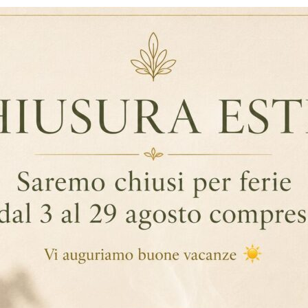
FRUTTO d. PASSIONE, scatole da 25 filtri busta ermetica
-
+
AGGIUNGI AL CARRELLO
Aggiungi Alla Lista Dei Desideri
COD:
SH21207
Categorie:
Tè e tisane
,
Tè e tisane in filtro classico
,
Tè 
Brand:
Ship
GGIUNTIVE