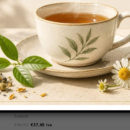
che in polipropilene trasparente
Sh
Dr
Ship Breathe Respira –
Tè Darmar Al Limone
€
3
Confezione Da 12
€
3,19
Iva esc.
Scatole
€
40,92
€
37,65
Iva