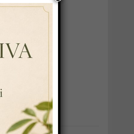
 in polipropilene trasparente.
in filtro classico