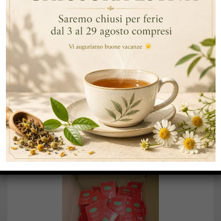
DESCRIZIONE
INFORMAZIONI AGGIUNTIVE
DESCRIZIONE
VANIGLIA, scatole da 25 filtri busta in polipropilene
trasparente.
PRODOTTI CORRELATI