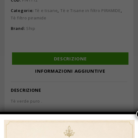
Categorie:
Tè e tisane
,
Tè e Tisane in filtro PIRAMIDE
,
Tè filtro piramide
Brand:
Ship
DESCRIZIONE
INFORMAZIONI AGGIUNTIVE
DESCRIZIONE
Tè verde puro .
Non contiene teina.
Ogni filtro piramidale è protetto ermeticamente in busta
singola.