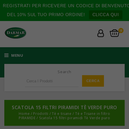
REGISTRATI PER RICEVERE UN CODICE DI BENVENUT
DEL 10% SUL TUO PRIMO ORDINE!
CLICCA QUI
0
MENU
Search
SCATOLA 15 FILTRI PIRAMIDI TÈ VERDE PURO
Home
/
Prodotti
/
Tè e tisane
/
Tè e Tisane in filtro
PIRAMIDE
/
Scatola 15 filtri piramidi Tè Verde puro