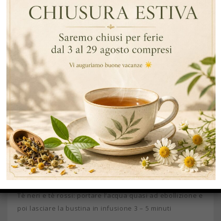
Le infusioni in taglio piramidale hanno notevoli vantaggi
rispetto alle infusioni in taglio fanning (tipo di taglio
utilizzato nei filtri tradizionali ). Qualità: La misura del
taglio dei prodotti è maggiore di quella dei filtri
tradizionali e pertanto si tratta di un prodotto di qualità
superiore. Forma piramidale: la forma piramidale di
questi filtri è ottima perchè durante l’infusione, le
piante emanano tutto il loro colore, sapore e aroma.
Inoltre la maggiore dimensione del filtro piramidale
permette alle foglie di imbibirsi meglio e di allargarsi
totalmente.
Indicazioni di massima su come preparare tè ed infusi:
Tè neri e tè rossi: portare l’acqua quasi ad ebollizione e
poi lasciare la bustina in infusione 3 – 5 minuti