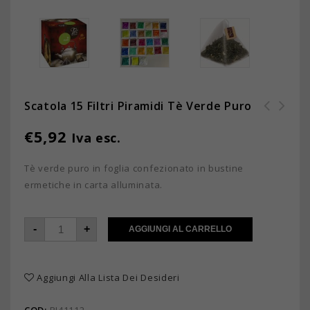
Scatola 15 Filtri Piramidi Tè Verde Puro
Scatola 15 filtri piramidi Tè
Scatola 15 filtri piramidi Tè
€
5,92
Iva esc.
Verde puro - Confezione da 12
Nero Earl Grey - Confezione da
scatole
12 scatole
Tè verde puro in foglia confezionato in bustine
ermetiche in carta alluminata.
-
+
AGGIUNGI AL CARRELLO
Aggiungi Alla Lista Dei Desideri
COD:
PI41112