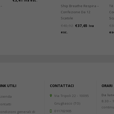
€
3,41
Iva esc.
 –
Ship Breathe Respira –
Tè
Confezione Da 12
Co
Scatole
Sc
€
40,92
€
37,65
€
3
Iva
esc.
es
INK UTILI
CONTATTACI
ORARI
Da lun
Via Tripoli 22 - 10095
Azienda
8.30 – 
Grugliasco (TO)
ontatti
contin
011702905
ondizioni generali di