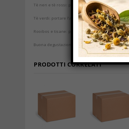
Tè neri e tè rossi: portare l’acqua quasi ad ebolli
Tè verdi: portare l’acqua a circa 80 gradi e poi las
Rooibos e tisane: portare l’acqua quasi ad ebolliz
Buona degustazione!
PRODOTTI CORRELATI