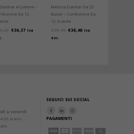
€
3,96
Iva es
 Darmar Al Limone -
Melissa Darmar Da 25
nfezione Da 12
Buste – Confezione Da
atole
12 Scatole
8,28
€
36,37
€
38,40
€
36,48
Iva
Iva
c.
esc.
SEGUICI SUI SOCIAL
edì a venerdì
PAGAMENTI
14.30 orario
uato