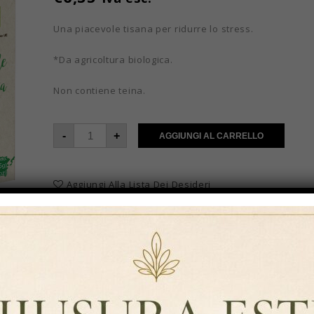
Una piacevole tisana per ridurre lo stress.
*Da agricoltura biologica.
Non contiene teina.
-
+
AGGIUNGI AL CARRELLO
Aggiungi Alla Lista Dei Desideri
COD:
PI47113
Categorie:
Tè e tisane
,
Biologici in filtro piramide
,
Tè e
Brand:
Ship