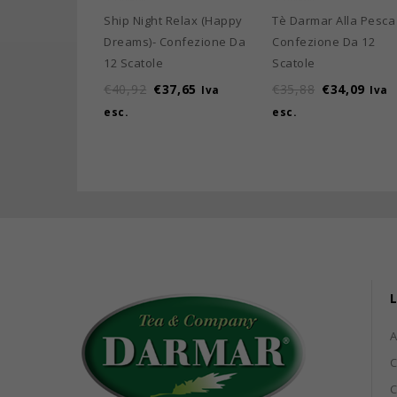
Ship Night Relax (Happy
Tè Darmar Alla Pesca
Dreams)- Confezione Da
Confezione Da 12
12 Scatole
Scatole
€
40,92
€
37,65
€
35,88
€
34,09
Iva
Iva
esc.
esc.
L
C
C