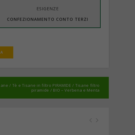
ESIGENZE
CONFEZIONAMENTO CONTO TERZI
isane
/
Tè e Tisane in filtro PIRAMIDE
/
Tisane filtro
piramide
/
BIO – Verbena e Menta
BIO - Verbena e Menta -
BIO - Darjeeling - Confezione
Confezione da 12 scatole
da 12 scatole