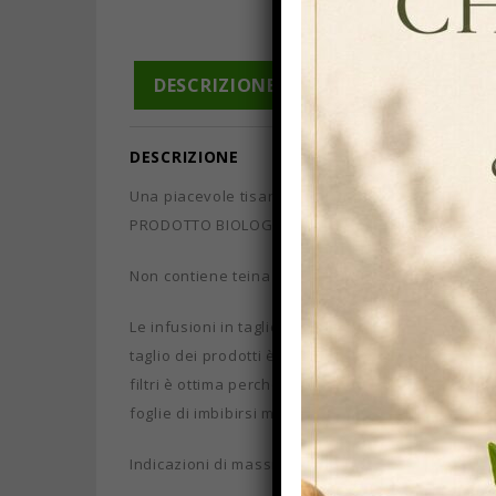
DESCRIZIONE
INFORMAZIONI A
DESCRIZIONE
Una piacevole tisana per ridurre lo stress.
PRODOTTO BIOLOGICO.
Non contiene teina
Le infusioni in taglio piramidale hanno notevoli vant
taglio dei prodotti è maggiore di quella dei filtri
filtri è ottima perchè durante l’infusione, le pia
foglie di imbibirsi meglio e di allargarsi totalment
Indicazioni di massima su come preparare tè ed i