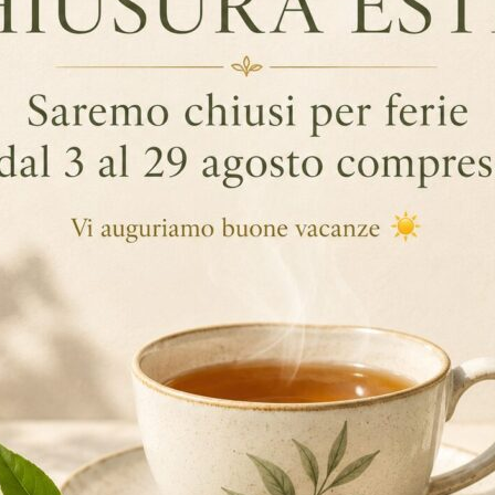
GGIUNTIVE
aggi rispetto alle infusioni in taglio fanning (tipo di taglio utilizzat
 tradizionali e pertanto si tratta di un prodotto di qualità superiore
nte emanano tutto il loro colore, sapore e aroma. Inoltre la maggior
e.
nfusi: