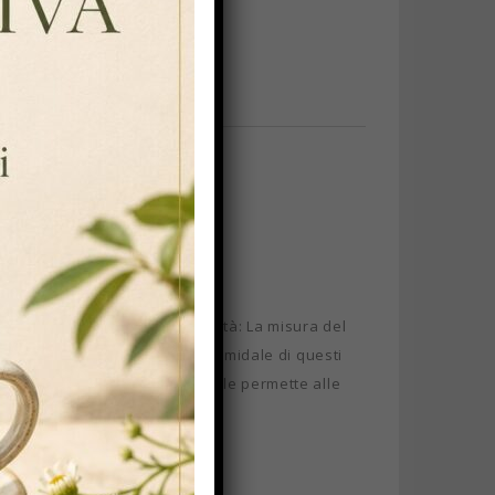
o nei filtri tradizionali ). Qualità: La misura del
. Forma piramidale: la forma piramidale di questi
e dimensione del filtro piramidale permette alle