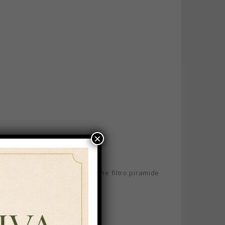
×
 Tisane in filtro PIRAMIDE
,
Tisane filtro piramide