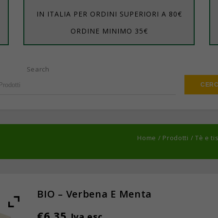
IN ITALIA PER ORDINI SUPERIORI A 80€
ORDINE MINIMO 35€
Search
Home
/
Prodotti
/
Tè e t
BIO – Verbena E Menta
€
6,35
Iva esc.