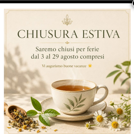
classico
,
Tè e tisane
DESCRIZIONE
INFORMAZIONI AGGIUNTIVE
DESCRIZIONE
Confezione 10 scatole da 25 filtri tè nero deteinato.
Un gustoso tè con un intenso e piacevolissimo aroma di
miele.
tempi di infusione 3-5 minuti.
bassissimo apporto calorico: tra 1 e 2 kcal/busta