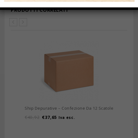
PRODOTTI CORRELATI
Ship Depurative – Confezione Da 12 Scatole
€
40,92
€
37,65
Iva esc.