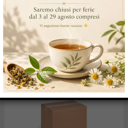
INFORMAZIONI AGGIUNTIVE
DESCRIZIONE
Tè verde con menta, 25 filtri in bustine ermetiche in
polipropilene trasparente
PRODOTTI CORRELATI